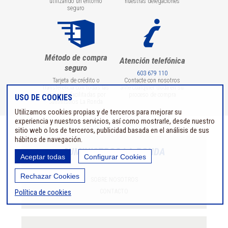
utilizando un entorno
nuestras delegaciones
seguro
Método de compra
Atención telefónica
seguro
603 679 110
Tarjeta de crédito o
Contacte con nosotros
transferencia con todas las
ante cualquier duda en su
garantías facilitadas por
proceso de compra
USO DE COOKIES
Suministros La Ronda
Utilizamos cookies propias y de terceros para mejorar su
experiencia y nuestros servicios, así como mostrarle, desde nuestro
sitio web o los de terceros, publicidad basada en el análisis de sus
hábitos de navegación.
SUMINISTROS LA RONDA
Aceptar todas
Configurar Cookies
Rechazar Cookies
SOBRE NOSOTROS
Política de cookies
CONTACTO