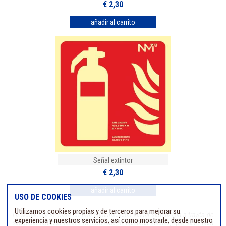
€ 2,30
Señal extintor
€ 2,30
USO DE COOKIES
Utilizamos cookies propias y de terceros para mejorar su
La señalética se basa en una comunicación visual sintetizada a través de
experiencia y nuestros servicios, así como mostrarle, desde nuestro
símbolos gráficos fáciles de entender, o palabras sueltas, que sirve para