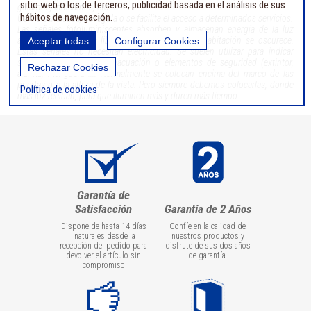
sitio web o los de terceros, publicidad basada en el análisis de sus
guiarnos, indicarnos, etc ...
hábitos de navegación.
Con la señalética, se regula o se facilita el acceso a determinados servicios.
Las señales fotoluminiscentes absorben y almacenan energía de la luz
ambiental y después liberan esa luz cuando la habitación se oscurece.
Aceptar todas
Configurar Cookies
Estas señales no necesitan electricidad. Se suelen utilizar para indicar
salidas de emergencia, evacuación o elementos de seguridad (extintor,
Rechazar Cookies
alarma, manguera .... Normalmente se colocan encima del marco de las
puertas o a la altura de la vista. Pero siempre debemos colocarlas, donde
Política de cookies
más luz reciban, para que iluminen más y duren más tiempo.
Garantía de
Satisfacción
Garantía de 2 Años
Dispone de hasta 14 días
Confíe en la calidad de
naturales desde la
nuestros productos y
recepción del pedido para
disfrute de sus dos años
devolver el artículo sin
de garantía
compromiso