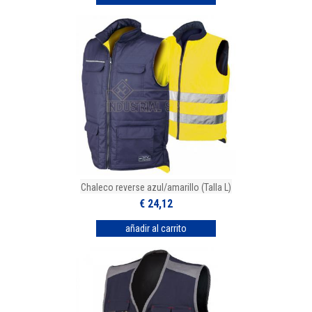
Chaleco reverse azul/amarillo (Talla L)
€ 24,12