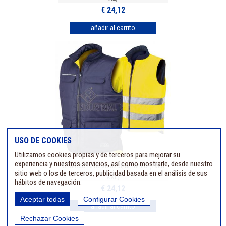
€ 24,12
USO DE COOKIES
Utilizamos cookies propias y de terceros para mejorar su
experiencia y nuestros servicios, así como mostrarle, desde nuestro
Chaleco reverse azul/amarillo (Talla
sitio web o los de terceros, publicidad basada en el análisis de sus
XXL)
hábitos de navegación.
€ 24,12
Aceptar todas
Configurar Cookies
Rechazar Cookies