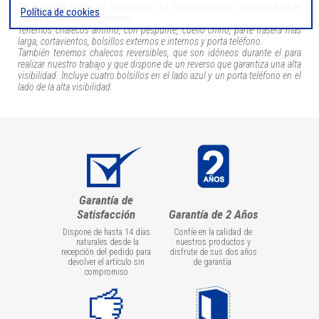
En la tienda online de Suministros La Ronda tenemos chalecos para el
Política de cookies
trabajo a precios inmejorables.
Tenemos chalecos antifrío, con pespunte, cuello chino, parte trasera más
larga, cortavientos, bolsillos externos e internos y porta teléfono.
También tenemos chalecos reversibles, que son idóneos durante el para
realizar nuestro trabajo y que dispone de un reverso que garantiza una alta
visibilidad. Incluye cuatro bolsillos en el lado azul y un porta teléfono en el
lado de la alta visibilidad.
Garantía de
Satisfacción
Garantía de 2 Años
Dispone de hasta 14 días
Confíe en la calidad de
naturales desde la
nuestros productos y
recepción del pedido para
disfrute de sus dos años
devolver el artículo sin
de garantía
compromiso