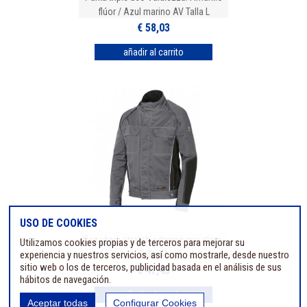
flúor / Azul marino AV Talla L
€ 58,03
USO DE COOKIES
Cazadora stretch extreme gris claro.
Utilizamos cookies propias y de terceros para mejorar su
experiencia y nuestros servicios, así como mostrarle, desde nuestro
Talla XL
sitio web o los de terceros, publicidad basada en el análisis de sus
€ 47,43
hábitos de navegación.
Aceptar todas
Configurar Cookies