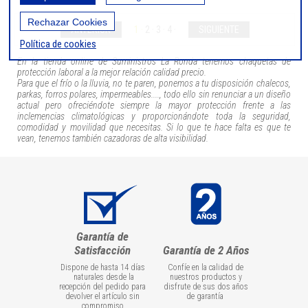
Rechazar Cookies
ANTERIOR
1
2
3
4
SIGUIENTE
Política de cookies
En la tienda online de Suministros La Ronda tenemos chaquetas de
protección laboral a la mejor relación calidad precio.
Para que el frío o la lluvia, no te paren, ponemos a tu disposición chalecos,
parkas, forros polares, impermeables...., todo ello sin renunciar a un diseño
actual pero ofreciéndote siempre la mayor protección frente a las
inclemencias climatológicas y proporcionándote toda la seguridad,
comodidad y movilidad que necesitas. Si lo que te hace falta es que te
vean, tenemos también cazadoras de alta visibilidad.
Garantía de
Satisfacción
Garantía de 2 Años
Dispone de hasta 14 días
Confíe en la calidad de
naturales desde la
nuestros productos y
recepción del pedido para
disfrute de sus dos años
devolver el artículo sin
de garantía
compromiso