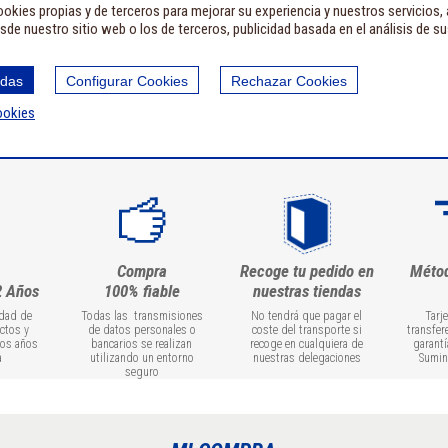
okies propias y de terceros para mejorar su experiencia y nuestros servicios,
sde nuestro sitio web o los de terceros, publicidad basada en el análisis de s
odas
Configurar Cookies
Rechazar Cookies
ookies
Compra
Recoge tu pedido en
Méto
2 Años
100% fiable
nuestras tiendas
idad de
Todas las transmisiones
No tendrá que pagar el
Tarj
ctos y
de datos personales o
coste del transporte si
transfer
dos años
bancarios se realizan
recoge en cualquiera de
garantí
a
utilizando un entorno
nuestras delegaciones
Sumin
seguro