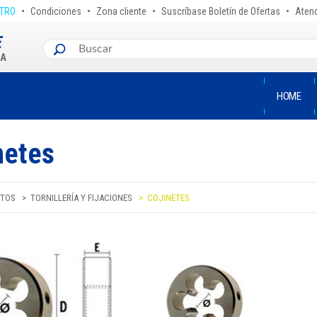
•
•
•
•
STRO
Condiciones
Zona cliente
Suscríbase Boletín de Ofertas
Atenc
HOME
netes
TOS
TORNILLERÍA Y FIJACIONES
COJINETES