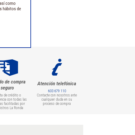
 así como
us hábitos de
do de compra
Atención telefónica
seguro
603 679 110
eta de crédito o
Contacte con nosotros ante
encia con todas las
cualquier duda en su
as facilitadas por
proceso de compra
istros La Ronda