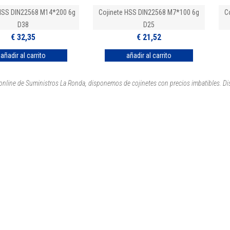
 HSS DIN22568 M14*200 6g
Cojinete HSS DIN22568 M7*100 6g
C
D38
D25
€ 32,35
€ 21,52
 online de Suministros La Ronda, disponemos de cojinetes con precios imbatibles. 