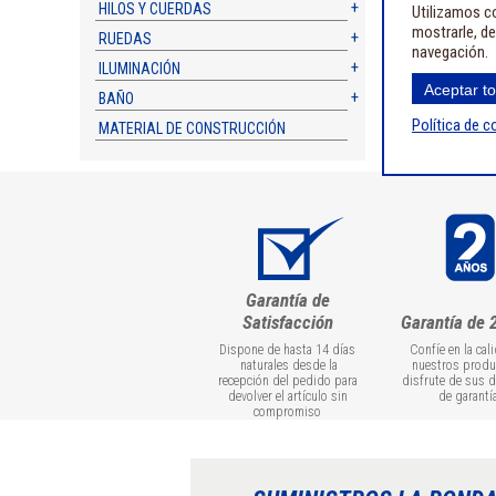
HILOS Y CUERDAS
Utilizamos co
mostrarle, de
RUEDAS
navegación.
ILUMINACIÓN
Aceptar t
BAÑO
Política de c
MATERIAL DE CONSTRUCCIÓN
Garantía de
Satisfacción
Garantía de 
Dispone de hasta 14 días
Confíe en la cal
naturales desde la
nuestros produ
recepción del pedido para
disfrute de sus 
devolver el artículo sin
de garantí
compromiso