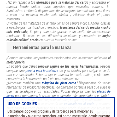
Haz un repaso a tus
utensilios para la matanza del cerdo
y encuentra en
nuestra tienda online todos aquellos que necesitas comprar. En
Suministros La Ronda disponemos de las mejores herramientas para llevar
a cabo una matanza mucho más rápida y eficiente desde el primer
momento.
Olvídate de las matanzas de antaño llenas de sangre y caos. Ahora, gracias
a nuestra gran cantidad de utensilios,
la matanza del cerdo resulta mucho
más ordenada
, limpia y tranquila gracias a un sinfín de herramientas
modernas. Búscalas en las diferentes secciones y encuentra la
mejor
relación calidad-precio
en nuestra ferretería online.
Herramientas para la matanza
¡Compra los todos los productos relacionados con la matanza del cerdo
al
mejor precio
!
Es posible que debas
renovar alguna de tus viejas herramientas
. Puedes
comprar una
percha para la matanza
de gran calidad para colgar al cerdo
una vez sacrificado. Echa un ojo en nuestra ferretería online, verás como
encuentras la herramienta perfecta para esta matanza.
¿Necesitas también una
máquina de picar carne
? Disponemos de varias
referencias de picadoras eléctricas, de diferente potencia para que elijas la
que más se adapte a tus necesidades. Podrás elegir también las
placas de
acero
para que piques la carne con el tamaño más apropiado al embutido
que vayas a preparar: chorizos, salchichones, longaniza, chicharrones…
USO DE COOKIES
Puedes revisar también la categoría de
envasadoras al vacío
y comprar
envasadoras al vacío profesionales al mejor precio si quieres conservar tus
Utilizamos cookies propias y de terceros para mejorar su
alimentos frescos durante más tiempo de una manera fácil, sencilla e
experiencia y nuestros servicios, así como mostrarle, desde nuestro
higiénica. ¡Es
una de las superventas
dentro de las herramientas para la