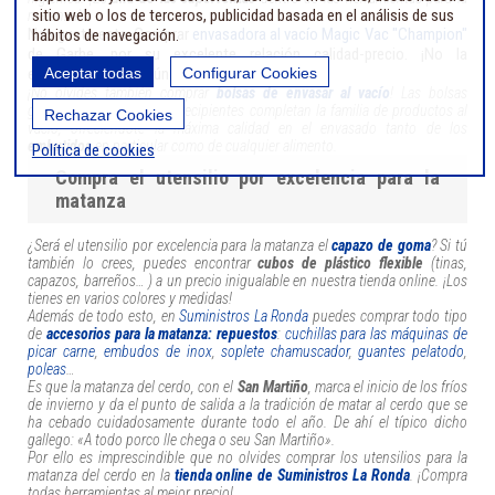
sitio web o los de terceros, publicidad basada en el análisis de sus
matanza!
Nos gusta esta: Comprar
envasadora al vacío Magic Vac "Champion"
hábitos de navegación.
de Garhe, por su excelente relación calidad-precio. ¡No la
Aceptar todas
Configurar Cookies
encontrarás en ningún otro sitio tan barata!
¡No olvides también comprar
bolsas de envasar al vacío
! Las bolsas
gofradas, los rollos y los recipientes completan la familia de productos al
Rechazar Cookies
vacío, ofreciéndote la máxima calidad en el envasado tanto de los
embutidos
en particular como de cualquier alimento.
Política de cookies
Compra el utensilio por excelencia para la
matanza
¿Será el utensilio por excelencia para la matanza el
capazo de goma
? Si tú
también lo crees, puedes encontrar
cubos de plástico flexible
(tinas,
capazos, barreños… ) a un precio inigualable en nuestra tienda online. ¡Los
tienes en varios colores y medidas!
Además de todo esto, en
Suministros La Ronda
puedes comprar todo tipo
de
accesorios para la matanza: repuestos
:
cuchillas para las máquinas de
picar carne
,
embudos de inox
,
soplete chamuscador
,
guantes pelatodo
,
poleas
…
Es que la matanza del cerdo, con el
San Martiño
, marca el inicio de los fríos
de invierno y da el punto de salida a la tradición de matar al cerdo que se
ha cebado cuidadosamente durante todo el año. De ahí el típico dicho
gallego: «A todo porco lle chega o seu San Martiño».
Por ello es imprescindible que no olvides comprar los utensilios para la
matanza del cerdo en la
tienda online de Suministros La Ronda
. ¡Compra
todas herramientas al mejor precio!