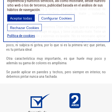
buen precio.
experiencia y nuestros servicios, así como mostrarle, desde nuestro
sitio web o los de terceros, publicidad basada en el análisis de sus
La pinturas para paredes y techos, además de tener infinidad de
hábitos de navegación.
colores, también tienen muchos acabados: mate , satinado,
brillante,... Pueden ser monocapa o bicapa.
Aceptar todas
Configurar Cookies
En nuestra tienda online, tenemos Titan Una Capa, que es una pintura
Rechazar Cookies
plástica, por lo que se diluye en agua, y tiene acabado mate. Tiene un
Política de cookies
alto poder de cubrición y además es lavable. No es necesario aplicar
dos capas, cubre perfectamente con una sola capa. Por si fuera
poco, ni salpica ni gotea, por lo que si es la primera vez que pintas,
es tu pintura ideal.
Otra característica muy importante, es que huele muy poco y
además su gama de colores es amplísima.
Se puede aplicar en paredes y techos, pero siempre en interior, no
debemos pintar nunca una fachada.