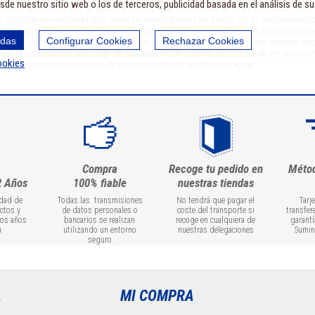
sde nuestro sitio web o los de terceros, publicidad basada en el análisis de s
os los accesorios que te ayudará a conformar un sistema de riego adecuado. Algo 
, disfrutar de nuestra propio jardín sin preocuparnos en exceso de su mantenimient
a para que la época estival no nos pille con toda la tarea por hacer, es importante el
odas
Configurar Cookies
Rechazar Cookies
ciones. Para ello, tendremos que pensar cómo es el nuestro (¿tenemos muchas mace
onar el sistema más adecuado de hidratación. Un sistema que no ha de ser solo uno
ookies
rseguir uno de los objetivos de todo consumidor: el ahorro de agua.
Compra
Recoge tu pedido en
Méto
2 Años
100% fiable
nuestras tiendas
idad de
Todas las transmisiones
No tendrá que pagar el
Tarj
ctos y
de datos personales o
coste del transporte si
transfer
dos años
bancarios se realizan
recoge en cualquiera de
garantí
a
utilizando un entorno
nuestras delegaciones
Sumin
seguro
A
MI COMPRA