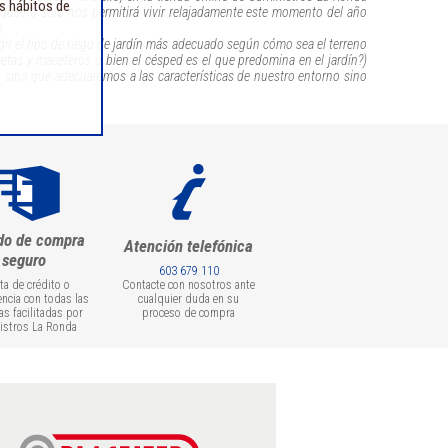
us hábitos de
que no solo nos permitirá vivir relajadamente este momento del año
o.
egir el tipo de riego de jardín más adecuado según cómo sea el terreno
tas y maceteros o bien el césped es el que predomina en el jardín?)
 sino que adecuaremos a las características de nuestro entorno sino
do de compra
Atención telefónica
seguro
603 679 110
eta de crédito o
Contacte con nosotros ante
encia con todas las
cualquier duda en su
as facilitadas por
proceso de compra
istros La Ronda