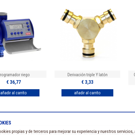
rogramador riego
Derivación triple Y latón
€ 36,77
€ 3,33
OKIES
okies propias y de terceros para mejorar su experiencia y nuestros servicios,
llega el verano y es cuando te gusta disfrutar de un jardín bien cuidado y en perf