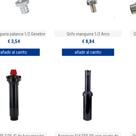
guera palanca 1/2 Genebre
Grifo manguera 1/2 Arco
G
€ 3,54
€ 8,84