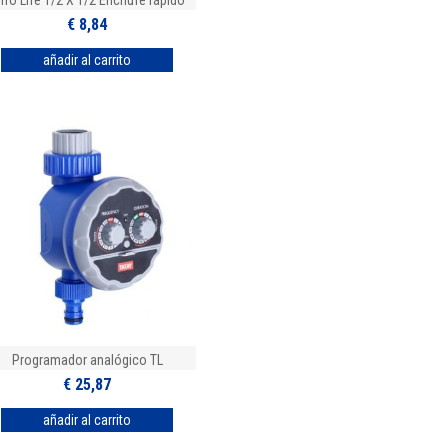
rifo Life 1/2 X 1/2 Enchufe rápido
€ 8,84
Programador analógico TL
€ 25,87