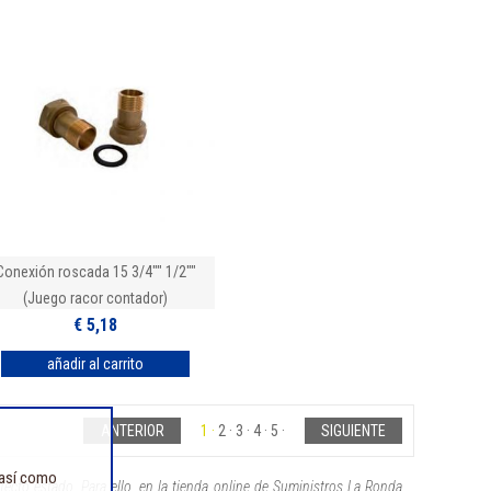
Conexión roscada 15 3/4"" 1/2""
(Juego racor contador)
€ 5,18
ANTERIOR
1
2
3
4
5
SIGUIENTE
 así como
ecto estado. Para ello, en la tienda online de Suministros La Ronda