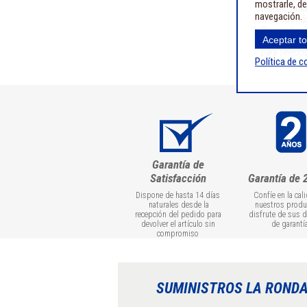
mostrarle, de
tenemos tod
navegación.
sino, además
De esta form
Aceptar t
y sus planta
para selecci
Política de c
que ha de pe
Garantía de
Satisfacción
Garantía de 
Dispone de hasta 14 días
Confíe en la cal
naturales desde la
nuestros produ
recepción del pedido para
disfrute de sus 
devolver el artículo sin
de garantí
compromiso
SUMINISTROS LA ROND