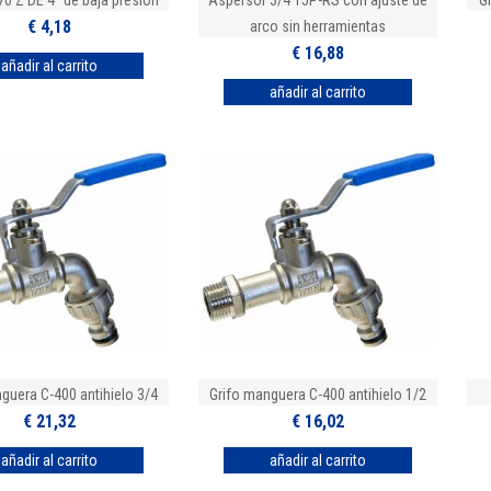
70 Z DE 4" de baja presión
Aspersor 3/4 T5P-RS con ajuste de
G
€ 4,18
arco sin herramientas
€ 16,88
guera C-400 antihielo 3/4
Grifo manguera C-400 antihielo 1/2
€ 21,32
€ 16,02