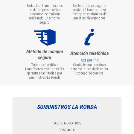
Todas las transmisiones
No tendrá que pagar el
de datos personales o
coste del transporte si
bancarios se realizan
recoge en cualquiera de
utilizando un entorno
nuestras delegaciones
seguro
Método de compra
Atención telefónica
seguro
603 679 110
Tarjeta de crédito o
Contacte con nosotros
transferencia con todas las
ante cualquier duda en su
garantías facilitadas por
proceso de compra
Suministros La Ronda
SUMINISTROS LA RONDA
SOBRE NOSOTROS
CONTACTO