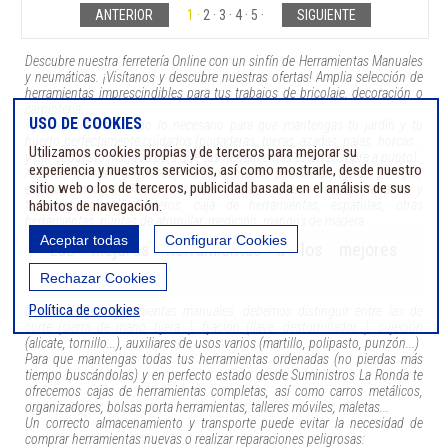
ANTERIOR
1
2
3
4
5
SIGUIENTE
Descubre nuestra ferretería Online con un sinfín de Herramientas Manuales
y neumáticas. ¡Visítanos y descubre nuestras ofertas! Amplia selección de
herramientas imprescindibles para tus trabajos de bricolaje, decoración o
carpintería.
USO DE COOKIES
También tenemos todo lo necesario para que mantengas tu jardín y tu
huerto perfectamente cuidados (podaderas, tijeras, azadas, palas, horcas...
Utilizamos cookies propias y de terceros para mejorar su
y por supuesto mangos para que tus herramientas estén siempre a punto).
experiencia y nuestros servicios, así como mostrarle, desde nuestro
Alicates, sierras y serruchos, martillos, mazas, podaderas, tijeras, pértigas,
sitio web o los de terceros, publicidad basada en el análisis de sus
especial madera, llaves, cuchillos. Limas, cúters, hachas, tenazas y
hábitos de navegación.
tenacillas, cincel, punteros, caja de herramientas, espátulas, otras
herramientas, puntas de atornillar, medición, mangos de madera
Aceptar todas
Configurar Cookies
Las mejores herramientas a los mejores
precios
Rechazar Cookies
Política de cookies
Dentro de las herramientas manuales, debemos distinguir entre las de
corte (sierra de mano, tijera...), fijación (llave, destornillador...), sujeción
(alicate, tornillo...), auxiliares de usos varios (martillo, polipasto, punzón...)
Para que mantengas todas tus herramientas ordenadas (no pierdas más
tiempo buscándolas) y en perfecto estado desde Suministros La Ronda te
ofrecemos cajas de herramientas completas, así como carros metálicos,
organizadores, bolsas porta herramientas, talleres móviles, maletas...
Un correcto almacenamiento y transporte puede evitar la necesidad de
comprar herramientas nuevas o realizar reparaciones peligrosas: