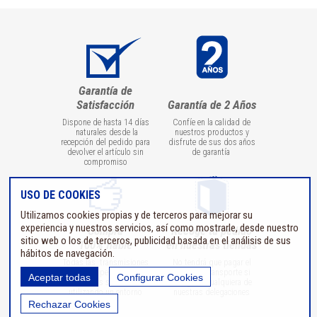
Garantía de
Satisfacción
Garantía de 2 Años
Dispone de hasta 14 días
Confíe en la calidad de
naturales desde la
nuestros productos y
recepción del pedido para
disfrute de sus dos años
devolver el artículo sin
de garantía
compromiso
USO DE COOKIES
Utilizamos cookies propias y de terceros para mejorar su
experiencia y nuestros servicios, así como mostrarle, desde nuestro
Compra
Recoge tu pedido
sitio web o los de terceros, publicidad basada en el análisis de sus
100% fiable
en nuestras tiendas
hábitos de navegación.
Todas las transmisiones
No tendrá que pagar el
de datos personales o
coste del transporte si
Aceptar todas
Configurar Cookies
bancarios se realizan
recoge en cualquiera de
utilizando un entorno
nuestras delegaciones
seguro
Rechazar Cookies