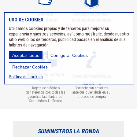
Compra
Recoge tu pedido
USO DE COOKIES
100% fiable
en nuestras tiendas
Todas las transmisiones
No tendrá que pagar el
Utilizamos cookies propias y de terceros para mejorar su
de datos personales o
coste del transporte si
experiencia y nuestros servicios, así como mostrarle, desde nuestro
bancarios se realizan
recoge en cualquiera de
sitio web o los de terceros, publicidad basada en el análisis de sus
utilizando un entorno
nuestras delegaciones
hábitos de navegación.
seguro
Aceptar todas
Configurar Cookies
Rechazar Cookies
Método de compra
Atención telefónica
Política de cookies
seguro
603 679 110
Tarjeta de crédito o
Contacte con nosotros
transferencia con todas las
ante cualquier duda en su
garantías facilitadas por
proceso de compra
Suministros La Ronda
SUMINISTROS LA RONDA