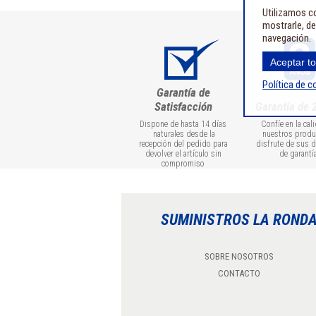
Utilizamos co
mostrarle, de
navegación.
Aceptar t
Política de c
Garantía de
Satisfacción
Garantía de 
Dispone de hasta 14 días
Confíe en la cal
naturales desde la
nuestros produ
recepción del pedido para
disfrute de sus 
devolver el artículo sin
de garantí
compromiso
SUMINISTROS LA ROND
SOBRE NOSOTROS
CONTACTO