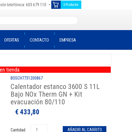
•
ión telefónica: 603 679 110
0 Productos
OFERTAS
CONTACTO
EMPRESA
en tienda
BOSCH7731200867
Calentador estanco 3600 S 11L
Bajo NOx Therm GN + Kit
evacuación 80/110
€ 433,80
Cantidad