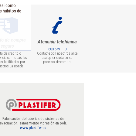
 así como
us hábitos de
do de compra
Atención telefónica
seguro
603 679 110
eta de crédito o
Contacte con nosotros ante
encia con todas las
cualquier duda en su
as facilitadas por
proceso de compra
istros La Ronda
Fabricación de tuberías de sistemas de
evacuación, saneamiento y presión en poli.
www.plastifer.es