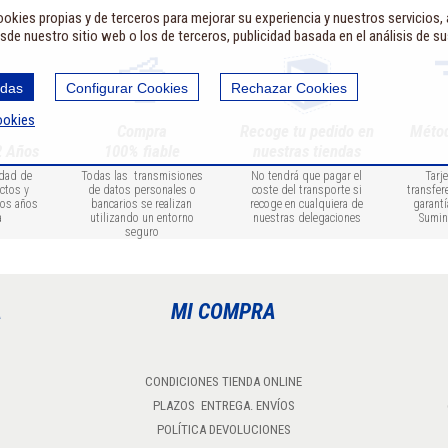
okies propias y de terceros para mejorar su experiencia y nuestros servicios,
sde nuestro sitio web o los de terceros, publicidad basada en el análisis de s
odas
Configurar Cookies
Rechazar Cookies
ookies
Compra
Recoge tu pedido en
Méto
2 Años
100% fiable
nuestras tiendas
idad de
Todas las transmisiones
No tendrá que pagar el
Tarj
ctos y
de datos personales o
coste del transporte si
transfer
dos años
bancarios se realizan
recoge en cualquiera de
garantí
a
utilizando un entorno
nuestras delegaciones
Sumin
seguro
A
MI COMPRA
CONDICIONES TIENDA ONLINE
PLAZOS ENTREGA. ENVÍOS
POLÍTICA DEVOLUCIONES