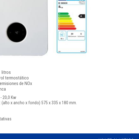
litros
rol termostático
e emisiones de NOx
nca
 - 20,0 Kw
 (alto x ancho x fondo) 575 x 335 x 180 mm.
tativas