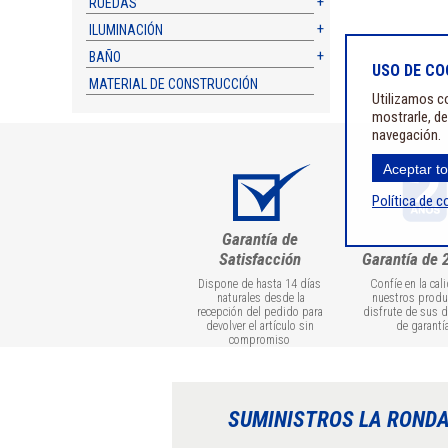
RUEDAS
ILUMINACIÓN
BAÑO
USO DE CO
MATERIAL DE CONSTRUCCIÓN
Utilizamos co
mostrarle, de
navegación.
Aceptar t
Política de c
Garantía de
Satisfacción
Garantía de 
Dispone de hasta 14 días
Confíe en la cal
naturales desde la
nuestros produ
recepción del pedido para
disfrute de sus 
devolver el artículo sin
de garantí
compromiso
SUMINISTROS LA ROND