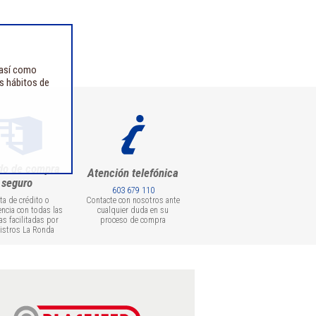
 así como
us hábitos de
do de compra
Atención telefónica
seguro
603 679 110
eta de crédito o
Contacte con nosotros ante
encia con todas las
cualquier duda en su
as facilitadas por
proceso de compra
istros La Ronda