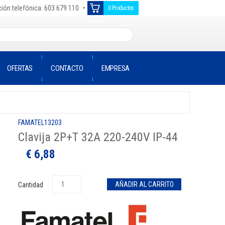
•
ión telefónica: 603 679 110
0 Productos
OFERTAS
CONTACTO
EMPRESA
FAMATEL13203
Clavija 2P+T 32A 220-240V IP-44
€ 6,88
Cantidad