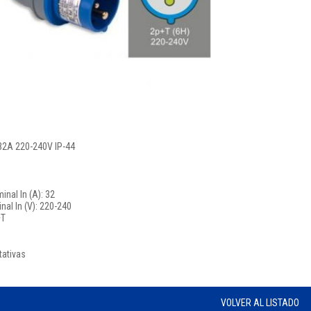
 32A 220-240V IP-44
inal In (A): 32
al In (V): 220-240
+T
tativas
VOLVER AL LISTADO