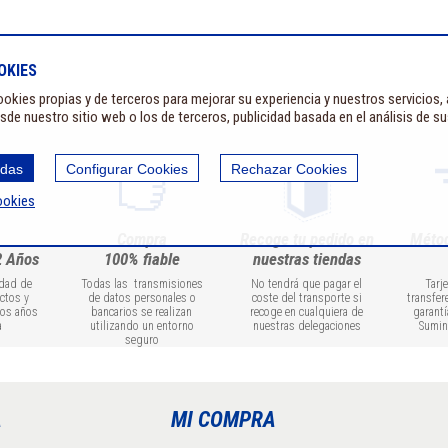
OKIES
okies propias y de terceros para mejorar su experiencia y nuestros servicios,
sde nuestro sitio web o los de terceros, publicidad basada en el análisis de s
odas
Configurar Cookies
Rechazar Cookies
ookies
Compra
Recoge tu pedido en
Méto
2 Años
100% fiable
nuestras tiendas
idad de
Todas las transmisiones
No tendrá que pagar el
Tarj
ctos y
de datos personales o
coste del transporte si
transfer
dos años
bancarios se realizan
recoge en cualquiera de
garantí
a
utilizando un entorno
nuestras delegaciones
Sumin
seguro
A
MI COMPRA