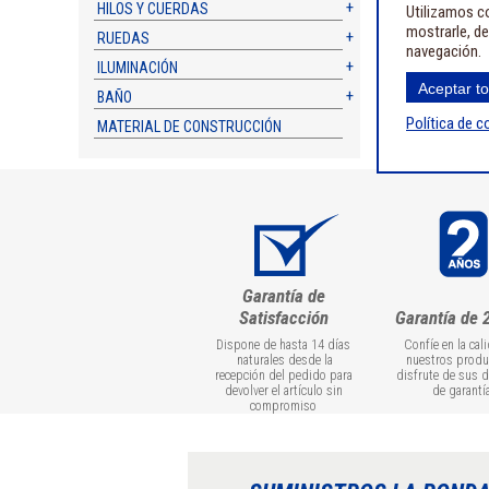
HILOS Y CUERDAS
Utilizamos co
mostrarle, de
RUEDAS
navegación.
ILUMINACIÓN
Aceptar t
BAÑO
Política de c
MATERIAL DE CONSTRUCCIÓN
Garantía de
Satisfacción
Garantía de 
Dispone de hasta 14 días
Confíe en la cal
naturales desde la
nuestros produ
recepción del pedido para
disfrute de sus 
devolver el artículo sin
de garantí
compromiso