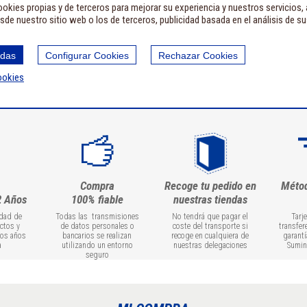
okies propias y de terceros para mejorar su experiencia y nuestros servicios,
sde nuestro sitio web o los de terceros, publicidad basada en el análisis de s
odas
Configurar Cookies
Rechazar Cookies
ookies
Compra
Recoge tu pedido en
Méto
2 Años
100% fiable
nuestras tiendas
idad de
Todas las transmisiones
No tendrá que pagar el
Tarj
ctos y
de datos personales o
coste del transporte si
transfer
dos años
bancarios se realizan
recoge en cualquiera de
garantí
a
utilizando un entorno
nuestras delegaciones
Sumin
seguro