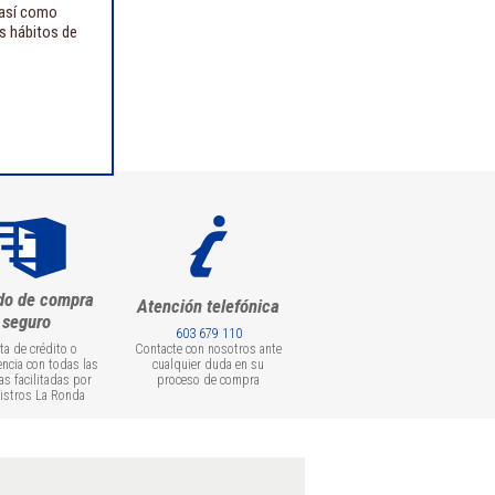
 así como
us hábitos de
do de compra
Atención telefónica
seguro
603 679 110
eta de crédito o
Contacte con nosotros ante
encia con todas las
cualquier duda en su
as facilitadas por
proceso de compra
istros La Ronda