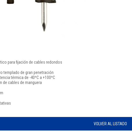
tico para fijación de cables redondos
ro templado de gran penetración
tencia térmica de -40ºC a +100ºC
ión de cables de manguera
mm
tativas
VOLVER AL LISTADO