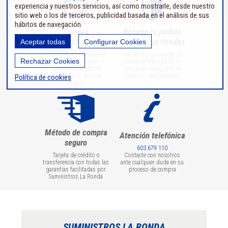
experiencia y nuestros servicios, así como mostrarle, desde nuestro
sitio web o los de terceros, publicidad basada en el análisis de sus
hábitos de navegación.
Compra
Recoge tu pedido
100% fiable
en nuestras tiendas
Aceptar todas
Configurar Cookies
Todas las transmisiones
No tendrá que pagar el
Rechazar Cookies
de datos personales o
coste del transporte si
bancarios se realizan
recoge en cualquiera de
utilizando un entorno
nuestras delegaciones
Política de cookies
seguro
Método de compra
Atención telefónica
seguro
603 679 110
Tarjeta de crédito o
Contacte con nosotros
transferencia con todas las
ante cualquier duda en su
garantías facilitadas por
proceso de compra
Suministros La Ronda
SUMINISTROS LA RONDA