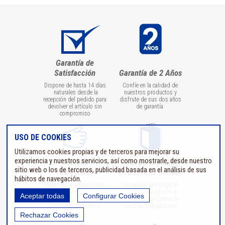
Garantía de
Satisfacción
Garantía de 2 Años
Dispone de hasta 14 días
Confíe en la calidad de
naturales desde la
nuestros productos y
recepción del pedido para
disfrute de sus dos años
devolver el artículo sin
de garantía
compromiso
USO DE COOKIES
Utilizamos cookies propias y de terceros para mejorar su
experiencia y nuestros servicios, así como mostrarle, desde nuestro
Compra
Recoge tu pedido
sitio web o los de terceros, publicidad basada en el análisis de sus
100% fiable
en nuestras tiendas
hábitos de navegación.
Todas las transmisiones
No tendrá que pagar el
de datos personales o
coste del transporte si
Aceptar todas
Configurar Cookies
bancarios se realizan
recoge en cualquiera de
utilizando un entorno
nuestras delegaciones
seguro
Rechazar Cookies