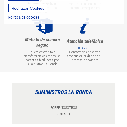
de datos personales o
coste del transporte si
bancarios se realizan
recoge en cualquiera de
Rechazar Cookies
utilizando un entorno
nuestras delegaciones
seguro
Política de cookies
Método de compra
Atención telefónica
seguro
603 679 110
Tarjeta de crédito o
Contacte con nosotros
transferencia con todas las
ante cualquier duda en su
garantías facilitadas por
proceso de compra
Suministros La Ronda
SUMINISTROS LA RONDA
SOBRE NOSOTROS
CONTACTO