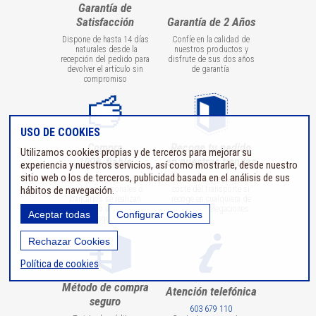
Garantía de
Satisfacción
Garantía de 2 Años
Dispone de hasta 14 días
Confíe en la calidad de
naturales desde la
nuestros productos y
recepción del pedido para
disfrute de sus dos años
devolver el artículo sin
de garantía
compromiso
USO DE COOKIES
Compra
Recoge tu pedido
Utilizamos cookies propias y de terceros para mejorar su
100% fiable
en nuestras tiendas
experiencia y nuestros servicios, así como mostrarle, desde nuestro
sitio web o los de terceros, publicidad basada en el análisis de sus
Todas las transmisiones
No tendrá que pagar el
hábitos de navegación.
de datos personales o
coste del transporte si
bancarios se realizan
recoge en cualquiera de
utilizando un entorno
nuestras delegaciones
Aceptar todas
Configurar Cookies
seguro
Rechazar Cookies
Política de cookies
Método de compra
Atención telefónica
seguro
603 679 110