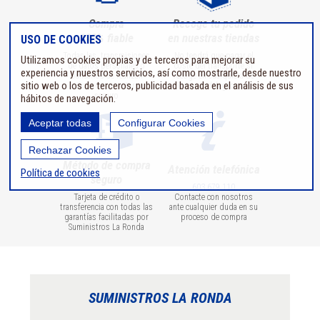
Compra
Recoge tu pedido
100% fiable
en nuestras tiendas
USO DE COOKIES
Todas las transmisiones
No tendrá que pagar el
Utilizamos cookies propias y de terceros para mejorar su
de datos personales o
coste del transporte si
experiencia y nuestros servicios, así como mostrarle, desde nuestro
bancarios se realizan
recoge en cualquiera de
sitio web o los de terceros, publicidad basada en el análisis de sus
utilizando un entorno
nuestras delegaciones
seguro
hábitos de navegación.
Aceptar todas
Configurar Cookies
Rechazar Cookies
Método de compra
Atención telefónica
Política de cookies
seguro
603 679 110
Tarjeta de crédito o
Contacte con nosotros
transferencia con todas las
ante cualquier duda en su
garantías facilitadas por
proceso de compra
Suministros La Ronda
SUMINISTROS LA RONDA