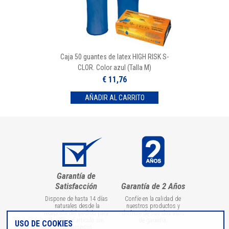
Caja 50 guantes de latex HIGH RISK S-
CLOR. Color azul (Talla M)
€ 11,76
Garantía de
Satisfacción
Garantía de 2 Años
Dispone de hasta 14 días
Confíe en la calidad de
naturales desde la
nuestros productos y
recepción del pedido para
disfrute de sus dos años
devolver el artículo sin
de garantía
USO DE COOKIES
compromiso