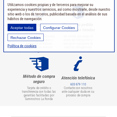
Utilizamos cookies propias y de terceros para mejorar su
experiencia y nuestros servicios, así como mostrarle, desde nuestro
sitio web o los de terceros, publicidad basada en el análisis de sus
hábitos de navegación.
Compra
Recoge tu pedido
Aceptar todas
Configurar Cookies
100% fiable
en nuestras tiendas
Todas las transmisiones
No tendrá que pagar el
Rechazar Cookies
de datos personales o
coste del transporte si
bancarios se realizan
recoge en cualquiera de
Política de cookies
utilizando un entorno
nuestras delegaciones
seguro
Método de compra
Atención telefónica
seguro
603 679 110
Tarjeta de crédito o
Contacte con nosotros
transferencia con todas las
ante cualquier duda en su
garantías facilitadas por
proceso de compra
Suministros La Ronda