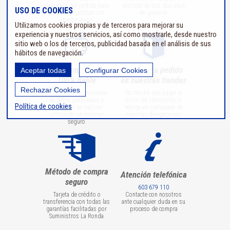
recepción del pedido para
disfrute de sus dos años
USO DE COOKIES
devolver el artículo sin
de garantía
compromiso
Utilizamos cookies propias y de terceros para mejorar su
experiencia y nuestros servicios, así como mostrarle, desde nuestro
sitio web o los de terceros, publicidad basada en el análisis de sus
hábitos de navegación.
Compra
Recoge tu pedido
Aceptar todas
Configurar Cookies
100% fiable
en nuestras tiendas
Rechazar Cookies
Todas las transmisiones
No tendrá que pagar el
de datos personales o
coste del transporte si
Política de cookies
bancarios se realizan
recoge en cualquiera de
utilizando un entorno
nuestras delegaciones
seguro
Método de compra
Atención telefónica
seguro
603 679 110
Tarjeta de crédito o
Contacte con nosotros
transferencia con todas las
ante cualquier duda en su
garantías facilitadas por
proceso de compra
Suministros La Ronda