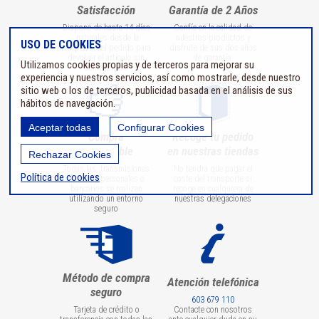
Satisfacción
Garantía de 2 Años
Dispone de hasta 14 días
Confíe en la calidad de
naturales desde la
nuestros productos y
USO DE COOKIES
recepción del pedido para
disfrute de sus dos años
devolver el artículo sin
de garantía
Utilizamos cookies propias y de terceros para mejorar su
compromiso
experiencia y nuestros servicios, así como mostrarle, desde nuestro
sitio web o los de terceros, publicidad basada en el análisis de sus
hábitos de navegación.
Aceptar todas
Configurar Cookies
Compra
Recoge tu pedido
100% fiable
en nuestras tiendas
Rechazar Cookies
Todas las transmisiones
No tendrá que pagar el
Política de cookies
de datos personales o
coste del transporte si
bancarios se realizan
recoge en cualquiera de
utilizando un entorno
nuestras delegaciones
seguro
Método de compra
Atención telefónica
seguro
603 679 110
Tarjeta de crédito o
Contacte con nosotros