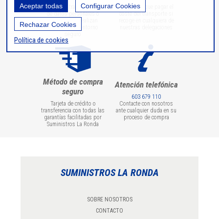
Aceptar todas
Configurar Cookies
Todas las transmisiones
No tendrá que pagar el
de datos personales o
coste del transporte si
bancarios se realizan
recoge en cualquiera de
Rechazar Cookies
utilizando un entorno
nuestras delegaciones
seguro
Política de cookies
Método de compra
Atención telefónica
seguro
603 679 110
Tarjeta de crédito o
Contacte con nosotros
transferencia con todas las
ante cualquier duda en su
garantías facilitadas por
proceso de compra
Suministros La Ronda
SUMINISTROS LA RONDA
SOBRE NOSOTROS
CONTACTO