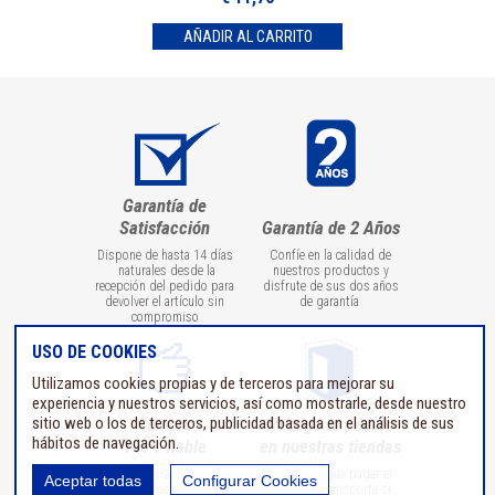
Garantía de
Satisfacción
Garantía de 2 Años
Dispone de hasta 14 días
Confíe en la calidad de
naturales desde la
nuestros productos y
recepción del pedido para
disfrute de sus dos años
devolver el artículo sin
de garantía
compromiso
USO DE COOKIES
Utilizamos cookies propias y de terceros para mejorar su
experiencia y nuestros servicios, así como mostrarle, desde nuestro
sitio web o los de terceros, publicidad basada en el análisis de sus
Compra
Recoge tu pedido
hábitos de navegación.
100% fiable
en nuestras tiendas
Todas las transmisiones
No tendrá que pagar el
Aceptar todas
Configurar Cookies
de datos personales o
coste del transporte si