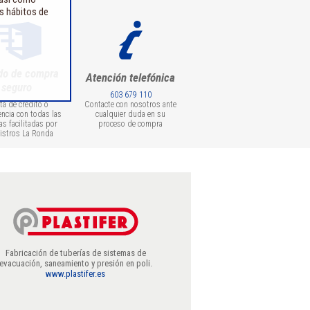
us hábitos de
do de compra
Atención telefónica
seguro
603 679 110
eta de crédito o
Contacte con nosotros ante
encia con todas las
cualquier duda en su
as facilitadas por
proceso de compra
istros La Ronda
Fabricación de tuberías de sistemas de
evacuación, saneamiento y presión en poli.
www.plastifer.es