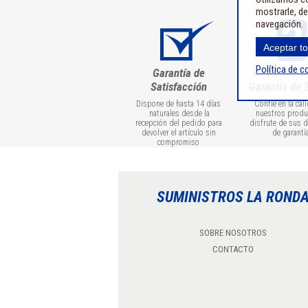
mostrarle, de
navegación.
Aceptar t
Política de c
Garantía de
Satisfacción
Garantía de 
Dispone de hasta 14 días
Confíe en la cal
naturales desde la
nuestros produ
recepción del pedido para
disfrute de sus 
devolver el artículo sin
de garantí
compromiso
SUMINISTROS LA ROND
SOBRE NOSOTROS
CONTACTO