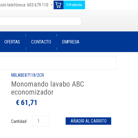
•
ión telefónica: 603 679 110
0 Productos
OFERTAS
CONTACTO
EMPRESA
NBLABE87118/2CR
Monomando lavabo ABC
economizador
€ 61,71
Cantidad