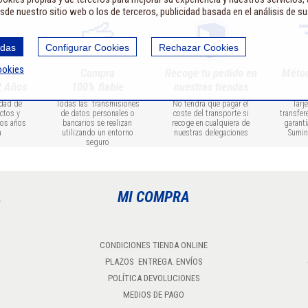
sde nuestro sitio web o los de terceros, publicidad basada en el análisis de s
odas
Configurar Cookies
Rechazar Cookies
ookies
Compra
Recoge tu pedido en
Méto
2 Años
100% fiable
nuestras tiendas
idad de
Todas las transmisiones
No tendrá que pagar el
Tarj
ctos y
de datos personales o
coste del transporte si
transfer
dos años
bancarios se realizan
recoge en cualquiera de
garantí
a
utilizando un entorno
nuestras delegaciones
Sumin
seguro
A
MI COMPRA
CONDICIONES TIENDA ONLINE
PLAZOS ENTREGA. ENVÍOS
POLÍTICA DEVOLUCIONES
MEDIOS DE PAGO