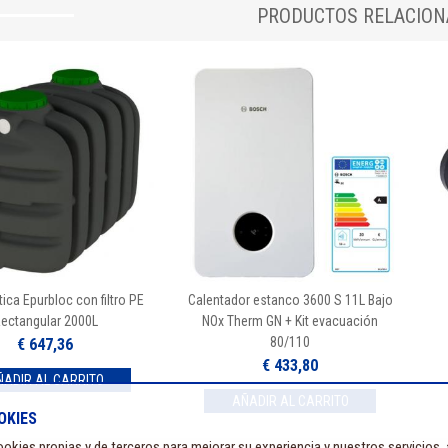
PRODUCTOS RELACIO
ica Epurbloc con filtro PE
Calentador estanco 3600 S 11L Bajo
ectangular 2000L
NOx Therm GN + Kit evacuación
80/110
€ 647,36
€ 433,80
OKIES
okies propias y de terceros para mejorar su experiencia y nuestros servicios,