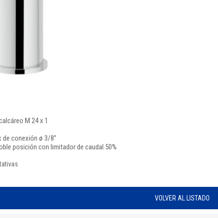
calcáreo M 24 x 1
x de conexión ø 3/8”
oble posición con limitador de caudal 50%
tativas
VOLVER AL LISTADO